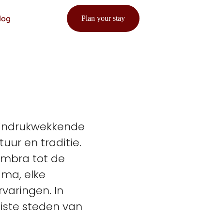
log
Plan your stay
 indrukwekkende
uur en traditie.
imbra tot de
ima, elke
varingen. In
iste steden van