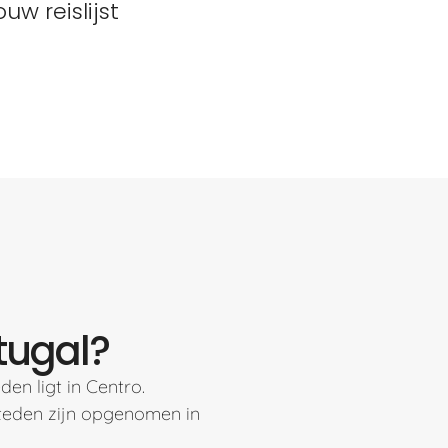
w reislijst
rtugal?
en ligt in Centro.
steden zijn opgenomen in