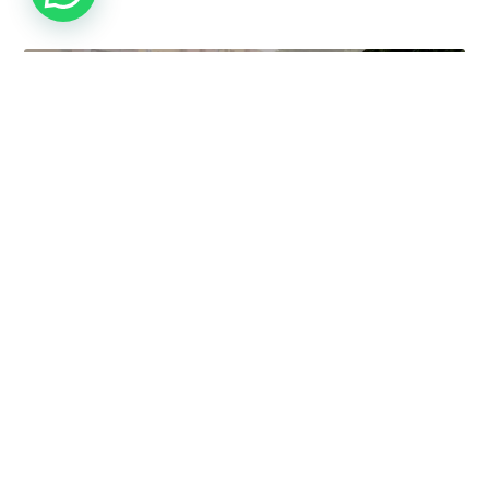
N2-route Portugal – waar te stoppen,
slapen en eten
N2 Route Portugal: Where to Stop, Sleep and Eat Een praktische gids
(2025/2026) vol lokale tips! De N2 — of
Read More