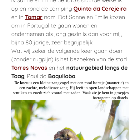
ik Sanne en Emile de foto’s stuurde welke ik
op en rond de camping
Quinta da Cerejeira
en in
Tomar
nam. Dat Sanne en Emile kozen
om in Portugal te gaan wonen en
ondernemen als jong gezin is dan voor mij,
bijna 80 jarige, zeer begrijpelijk.
Wat wij zeker de volgende keer gaan doen
(zonder rugpijn) is het bezoeken van de stad
Torres Novas
en het
natuurgebied langs de
Taag
, Paul do
Boquilobo
.
De kneu
is een kleine zangvogel met een rood borstje (mannetje) en
een zachte, melodieuze zang. Hij leeft in open landschappen met
struiken en voedt zich vooral met zaden. Vaak zie je hem in groepjes
foerageren op distels.