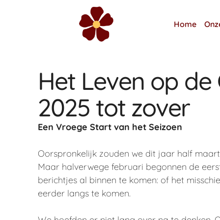
Home
Onz
Het Leven op de
2025 tot zover
Een Vroege Start van het Seizoen
Oorspronkelijk zouden we dit jaar half maar
Maar halverwege februari begonnen de eerst
berichtjes al binnen te komen: of het missch
eerder langs te komen.
We hoefden er niet lang over na te denken. O