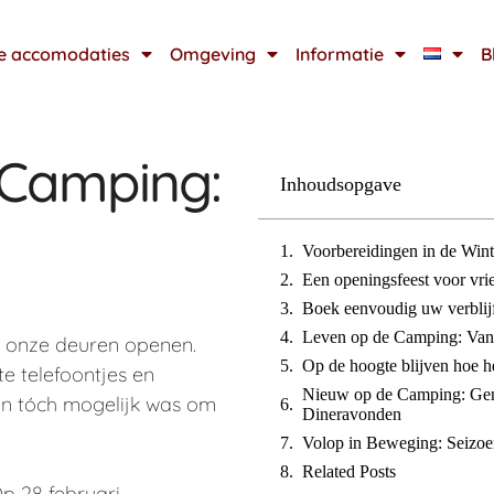
e accomodaties
Omgeving
Informatie
B
 Camping:
Inhoudsopgave
Voorbereidingen in de Win
Een openingsfeest voor vri
Boek eenvoudig uw verblij
Leven op de Camping: Van 
t onze deuren openen.
Op de hoogte blijven hoe h
e telefoontjes en
Nieuw op de Camping: Geni
ien tóch mogelijk was om
Dineravonden
Volop in Beweging: Seizoe
Related Posts
p 28 februari