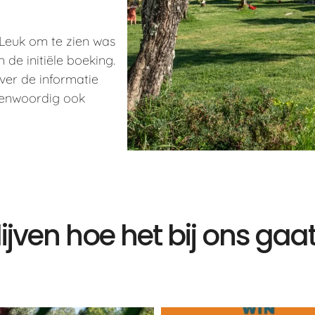
Leuk om te zien was
de initiële boeking.
ver de informatie
genwoordig ook
ijven hoe het bij ons ga