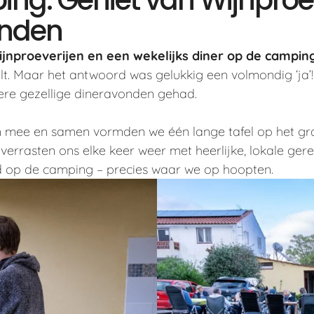
onden
ijnproeverijen en een wekelijks diner op de campin
alt. Maar het antwoord was gelukkig een volmondig ‘ja’
ere gezellige dineravonden gehad.
n mee en samen vormden we één lange tafel op het gras
rrasten ons elke keer weer met heerlijke, lokale gerec
 op de camping – precies waar we op hoopten.