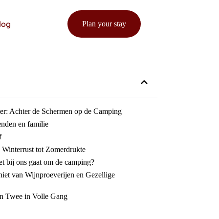
log
Plan your stay
ter: Achter de Schermen op de Camping
enden en familie
f
Winterrust tot Zomerdrukte
et bij ons gaat om de camping?
et van Wijnproeverijen en Gezellige
n Twee in Volle Gang