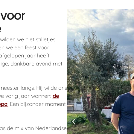
 voor
e
lden we niet stilletjes
en we een feest voor
 afgelopen jaar heeft
lige, dankbare avond met
eester langs. Hij wilde ons
 we vorig jaar wonnen:
de
opa
.
Een bijzonder moment
as de mix van Nederlandse