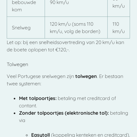
bebouwde
90 km/u
km/u
kom
120 km/u (soms 110
110
Snelweg
km/u, volg de borden)
km/u
Let op: bij een snelheidsovertreding van 20 km/u kan
de boete oplopen tot €120,-.
Tolwegen
Veel Portugese snelwegen zijn
tolwegen
. Er bestaan
twee systemen:
Met tolpoortjes:
betaling met creditcard of
contant.
Zonder tolpoortjes (elektronische tol):
betaling
via
Easytoll
(koppeling kenteken en creditcard),