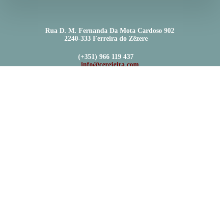
Rua D. M. Fernanda Da Mota Cardoso 902
2240-333 Ferreira do Zêzere
(+351) 966 119 437
info@cerejeira.com
2026 | Terra Leisure – LDA NIPC 518.871.975 | Made by Sanne Termote |
Privacy Statement
|
General Terms & Conditions |
RNET nº 711
👋
1
Bom dia!
Open