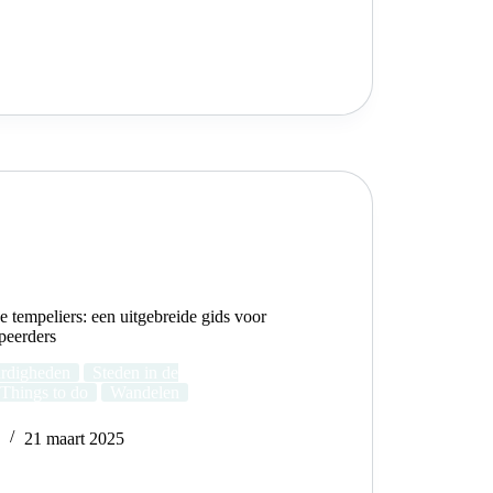
 tempeliers: een uitgebreide gids voor
peerders
rdigheden
Steden in de
Things to do
Wandelen
e
21 maart 2025