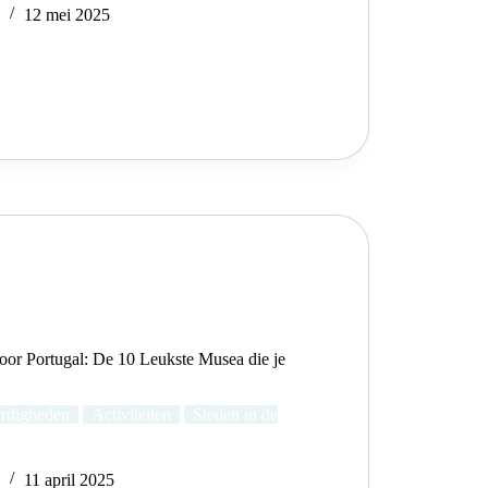
e
12 mei 2025
or Portugal: De 10 Leukste Musea die je
rdigheden
Activiteiten
Steden in de
e
11 april 2025