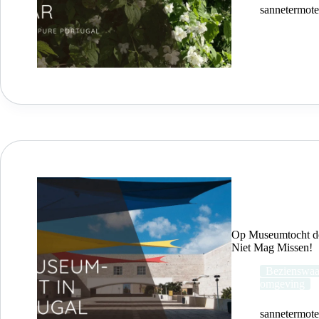
sannetermot
Op Museumtocht do
Niet Mag Missen!
Bezienswaa
omgeving
sannetermot