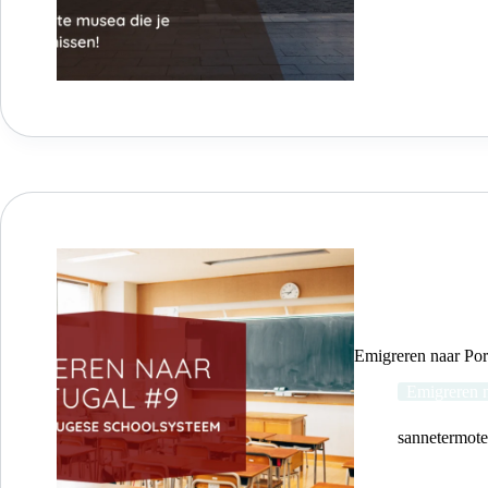
Emigreren naar Por
Emigreren n
sannetermot