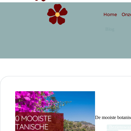
Home
Onz
Blog
De mooiste botanis
Bezienswaa