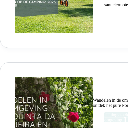
sannetermot
Wandelen in de omg
ontdek het pure Por
Things to d
omgeving