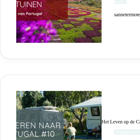
to do
sannetermot
Het Leven op de C
Emigreren n