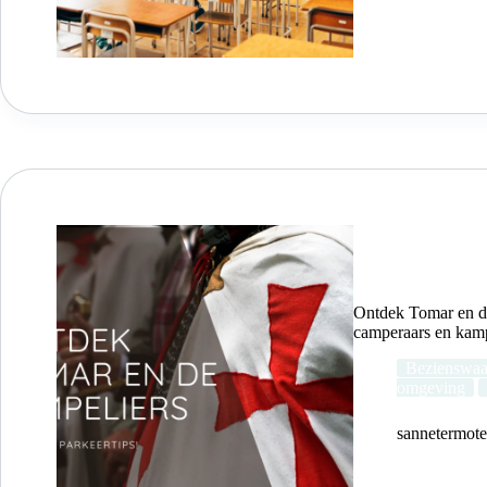
Ontdek Tomar en de
camperaars en kam
Bezienswaa
omgeving
sannetermot