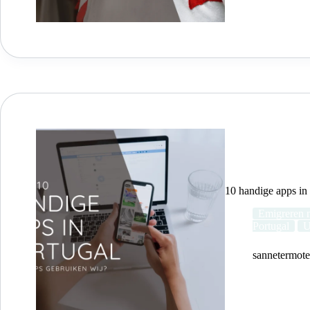
10 handige apps in
Emigreren n
Portugal
U
sannetermot