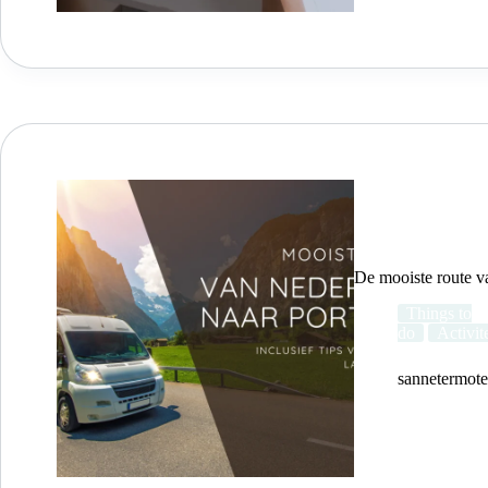
De mooiste route v
Things to
do
Activit
sannetermot