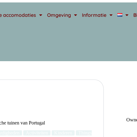
e accomodaties
Omgeving
Informatie
B
Owner
che tuinen van Portugal
rdigheden
Activiteiten
Kinderen
Things